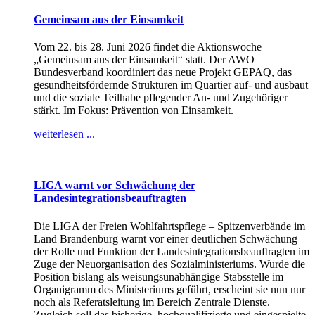
Gemeinsam aus der Einsamkeit
Vom 22. bis 28. Juni 2026 findet die Aktionswoche
„Gemeinsam aus der Einsamkeit“ statt. Der AWO
Bundesverband koordiniert das neue Projekt GEPAQ, das
gesundheitsfördernde Strukturen im Quartier auf- und ausbaut
und die soziale Teilhabe pflegender An- und Zugehöriger
stärkt. Im Fokus: Prävention von Einsamkeit.
weiterlesen ...
LIGA warnt vor Schwächung der
Landesintegrationsbeauftragten
Die LIGA der Freien Wohlfahrtspflege – Spitzenverbände im
Land Brandenburg warnt vor einer deutlichen Schwächung
der Rolle und Funktion der Landesintegrationsbeauftragten im
Zuge der Neuorganisation des Sozialministeriums. Wurde die
Position bislang als weisungsunabhängige Stabsstelle im
Organigramm des Ministeriums geführt, erscheint sie nun nur
noch als Referatsleitung im Bereich Zentrale Dienste.
Zugleich soll das bisherige, hochqualifizierte und eingespielte